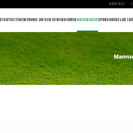
KONTAKT
STARTSEITE
NEWS
RUND UM DEN VEREIN
HERREN
NACHWUCHS
SPONSOREN
CLUB 100
Manns